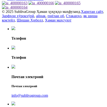
© 2025 SublivaGroup Ҳамаи ҳуқуқҳо маҳфузанд.
Харитаи сайт
,
Зарфҳои хӯрокхӯрӣ
,
айнак
,
пиёлаи об
,
Стаканҳо
,
як шиша
коктейл
,
Шишаи Ҳиболл
,
Ҳамаи маҳсулот
Телефон
Телефон
Почтаи электронӣ
Почтаи электронӣ
info@sublivagroup.com