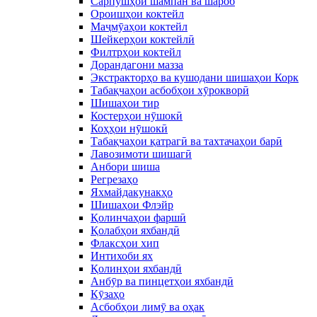
Сарпӯшҳои шампан ва шароб
Ороишҳои коктейл
Маҷмӯаҳои коктейл
Шейкерҳои коктейлӣ
Филтрҳои коктейл
Дорандагони мазза
Экстракторҳо ва кушодани шишаҳои Корк
Табақчаҳои асбобҳои хӯрокворӣ
Шишаҳои тир
Костерҳои нӯшокӣ
Коҳҳои нӯшокӣ
Табақчаҳои қатрагӣ ва тахтачаҳои барӣ
Лавозимоти шишагӣ
Анбори шиша
Регрезаҳо
Яхмайдакунакҳо
Шишаҳои Флэйр
Қолинчаҳои фаршӣ
Қолабҳои яхбандӣ
Флаксҳои хип
Интихоби ях
Қолинҳои яхбандӣ
Анбӯр ва пинцетҳои яхбандӣ
Кӯзаҳо
Асбобҳои лимӯ ва оҳак