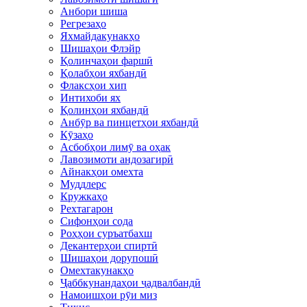
Анбори шиша
Регрезаҳо
Яхмайдакунакҳо
Шишаҳои Флэйр
Қолинчаҳои фаршӣ
Қолабҳои яхбандӣ
Флаксҳои хип
Интихоби ях
Қолинҳои яхбандӣ
Анбӯр ва пинцетҳои яхбандӣ
Кӯзаҳо
Асбобҳои лимӯ ва оҳак
Лавозимоти андозагирӣ
Айнакҳои омехта
Муддлерс
Кружкаҳо
Рехтагарон
Сифонҳои сода
Роҳҳои суръатбахш
Декантерҳои спиртӣ
Шишаҳои дорупошӣ
Омехтакунакҳо
Ҷаббкунандаҳои ҷадвалбандӣ
Намоишҳои рӯи миз