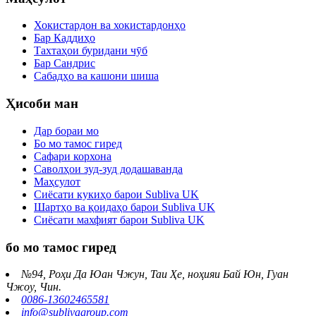
Хокистардон ва хокистардонҳо
Бар Каддиҳо
Тахтаҳои буридани чӯб
Бар Сандрис
Сабадҳо ва кашони шиша
Ҳисоби ман
Дар бораи мо
Бо мо тамос гиред
Сафари корхона
Саволҳои зуд-зуд додашаванда
Маҳсулот
Сиёсати кукиҳо барои Subliva UK
Шартҳо ва қоидаҳо барои Subliva UK
Сиёсати махфият барои Subliva UK
бо мо тамос гиред
№94, Роҳи Да Юан Чжун, Таи Ҳе, ноҳияи Бай Юн, Гуан
Чжоу, Чин.
0086-13602465581
info@sublivagroup.com