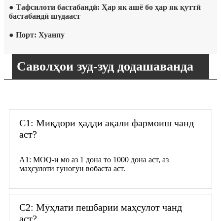
● Тафсилоти бастабандӣ: Ҳар як ашё бо ҳар як қуттӣ
бастабандӣ шудааст
● Порт: Хуанпу
Саволҳои зуд-зуд додашаванда
С1: Миқдори ҳадди ақали фармоиш чанд
аст?
A1: MOQ-и мо аз 1 дона то 1000 дона аст, аз
маҳсулоти гуногун вобаста аст.
С2: Мӯҳлати пешбарии маҳсулот чанд
аст?