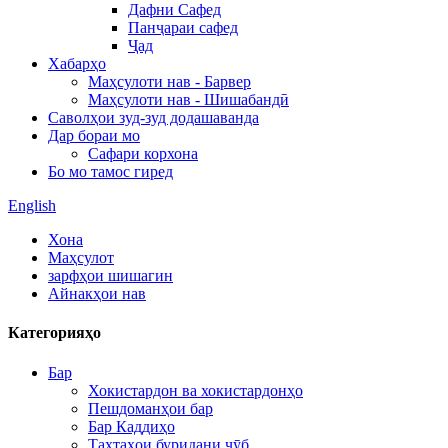
Дафни Сафед
Панҷараи сафед
Ҷад
Хабарҳо
Маҳсулоти нав - Барвер
Маҳсулоти нав - Шишабандӣ
Саволҳои зуд-зуд додашаванда
Дар бораи мо
Сафари корхона
Бо мо тамос гиред
English
Хона
Маҳсулот
зарфҳои шишагин
Айнакҳои нав
Категорияҳо
Бар
Хокистардон ва хокистардонҳо
Пешдоманҳои бар
Бар Каддиҳо
Тахтаҳои буридани чӯб