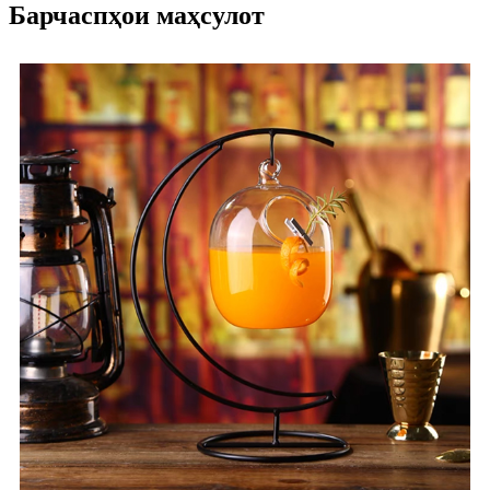
Барчаспҳои маҳсулот