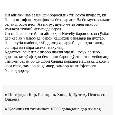
Ин айнаки нав аз шишаи боросиликатӣ сохта шудааст, ки
барои истифода мувофиқ ва безарар аст. Ва бо мустаҳкамии
баланд, осон нест. Аз ин рӯ, шумо метавонед онҳоро
муддати тӯлонӣ истифода баред.
Ин пиёлаи коктейлии айнакҳои Novelty барои оғози сӯҳбат
дар ҳар як ҷамъомад, барои ҷашнҳои бакалавр ва духтар,
бар, клуби шабона, тӯй, домодҳо, арӯсӣ, ҷашнҳои талоқ,
солгард ва ғайра хизмат мекунад.
Қадаҳҳои беназири шароб шакли эҷодӣ, нозук ва зебо
доранд, ки тӯҳфаҳои беҳтарин барои дӯстонатон мебошанд.
Тамоми бадан бо фишори баланд коркард мешавад, даҳони
коса ғафс, ҳамвор ва ҳамвор, ҳамвор ва шаффофияти
баланд дорад.
● Истифода: Бар, Ресторан, Хона, Қабулгоҳ, Пештахта,
Ошхона
● Қобилияти таъминот: 10000 дона/дона дар як моҳ