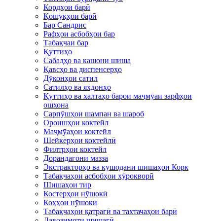
Кордҳои барӣ
Қошуқҳои барӣ
Бар Сандрис
Рафҳои асбобҳои бар
Табақчаи бар
Қуттиҳо
Сабадҳо ва кашони шиша
Қавсҳо ва диспенсерҳо
Дӯконҳои сатил
Сатилҳо ва яхдонҳо
Қуттиҳо ва халтаҳо барои маҷмӯаи зарфҳои
ошхона
Сарпӯшҳои шампан ва шароб
Ороишҳои коктейл
Маҷмӯаҳои коктейл
Шейкерҳои коктейлӣ
Филтрҳои коктейл
Дорандагони мазза
Экстракторҳо ва кушодани шишаҳои Корк
Табақчаҳои асбобҳои хӯрокворӣ
Шишаҳои тир
Костерҳои нӯшокӣ
Коҳҳои нӯшокӣ
Табақчаҳои қатрагӣ ва тахтачаҳои барӣ
Лавозимоти шишагӣ