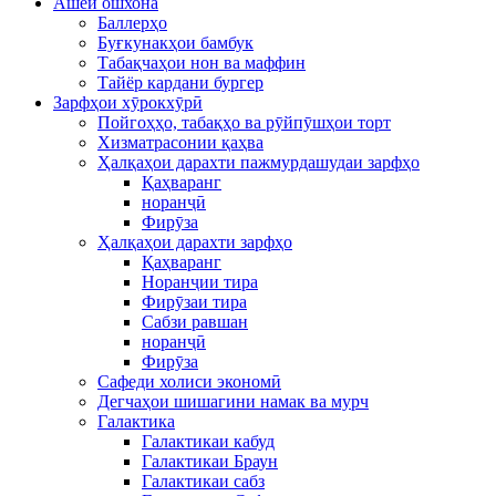
Ашёи ошхона
Баллерҳо
Буғкунакҳои бамбук
Табақчаҳои нон ва маффин
Тайёр кардани бургер
Зарфҳои хӯрокхӯрӣ
Пойгоҳҳо, табақҳо ва рӯйпӯшҳои торт
Хизматрасонии қаҳва
Ҳалқаҳои дарахти пажмурдашудаи зарфҳо
Қаҳваранг
норанҷӣ
Фирӯза
Ҳалқаҳои дарахти зарфҳо
Қаҳваранг
Норанҷии тира
Фирӯзаи тира
Сабзи равшан
норанҷӣ
Фирӯза
Сафеди холиси экономӣ
Дегчаҳои шишагини намак ва мурч
Галактика
Галактикаи кабуд
Галактикаи Браун
Галактикаи сабз