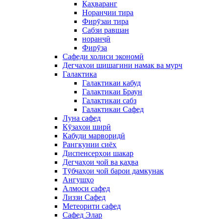
Қаҳваранг
Норанҷии тира
Фирӯзаи тира
Сабзи равшан
норанҷӣ
Фирӯза
Сафеди холиси экономӣ
Дегчаҳои шишагини намак ва мурч
Галактика
Галактикаи кабуд
Галактикаи Браун
Галактикаи сабз
Галактикаи Сафед
Луна сафед
Кӯзаҳои ширӣ
Кабуди марворидӣ
Рангкунии сиёҳ
Диспенсерҳои шакар
Дегчаҳои чой ва қаҳва
Тӯбчаҳои чой барои дамкунак
Ангушҳо
Алмоси сафед
Лиззи Сафед
Метеорити сафед
Сафед Элар