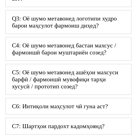
Q3: Оё шумо метавонед логотипи худро
барои маҳсулот фармоиш диҳед?
С4: Оё шумо метавонед бастаи махсус /
фармоишӣ барои муштариён созед?
С5: Оё шумо метавонед ашёҳои махсуси
барфӣ / фармоишӣ мувофиқи тарҳи
хусусӣ / прототип созед?
С6: Интиқоли маҳсулот чӣ гуна аст?
С7: Шартҳои пардохт кадомҳоянд?