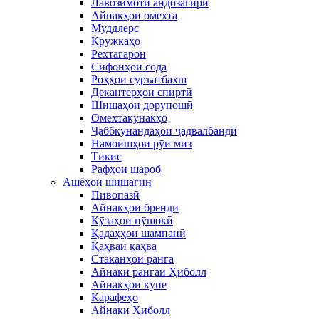
Лавозимоти андозагирӣ
Айнакҳои омехта
Муддлерс
Кружкаҳо
Рехтагарон
Сифонҳои сода
Роҳҳои суръатбахш
Декантерҳои спиртӣ
Шишаҳои дорупошӣ
Омехтакунакҳо
Ҷаббкунандаҳои ҷадвалбандӣ
Намоишҳои рӯи миз
Тикис
Рафҳои шароб
Ашёҳои шишагин
Пивопазӣ
Айнакҳои бренди
Кӯзаҳои нӯшокӣ
Қадаҳҳои шампанӣ
Қаҳваи қаҳва
Стаканҳои ранга
Айнаки рангаи Ҳиболл
Айнакҳои купе
Карафеҳо
Айнаки Ҳиболл