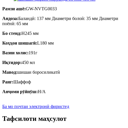
Рамзи ашё:
GW-NVTG0033
Андоза:
Баландӣ: 137 мм Диаметри болоӣ: 35 мм Диаметри
поёнӣ: 65 мм
Бо стенд:
H245 мм
Коҳҳои шишагӣ:
L180 мм
Вазни холис:
191г
Иқтидор:
450 мл
Мавод:
шишаи боросиликатӣ
Ранг:
Шаффоф
Анҷоми рӯйпӯш:
Н/А
Ба мо почтаи электронӣ фиристед
Тафсилоти маҳсулот