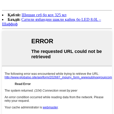
Қаблӣ:
Шишаи себ бо коҳ 325 мл
Баъдӣ:
Сатили яхбандии шакли қайиқ бо LED 8.0L –
Шаффоф