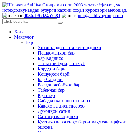
0086-13602465581
info@sublivagroup.com
Хона
Маҳсулот
Бар
Хокистардон ва хокистардонҳо
Пешдоманҳои бар
Бар Каддиҳо
Тахтаҳои буридани чӯб
Кордҳои барӣ
Қошуқҳои барӣ
Бар Сандрис
Рафҳои асбобҳои бар
Табақчаи бар
Қуттиҳо
Сабадҳо ва кашони шиша
Қавсҳо ва диспенсерҳо
Дӯконҳои сатил
Сатилҳо ва яхдонҳо
Қуттиҳо ва халтаҳо барои маҷмӯаи зарфҳои
ошхона