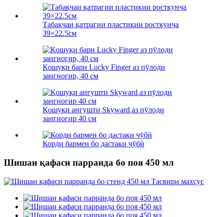
Табақчаи қатрагии пластикии росткунҷа
39×22.5см
Қошуқи бари Lucky Finger аз пӯлоди
зангногир, 40 см
Қошуқи ангушти Skyward аз пӯлоди
зангногир 40 см
Корди бармен бо дастаки чӯбӣ
Шишаи қафаси парранда бо поя 450 мл