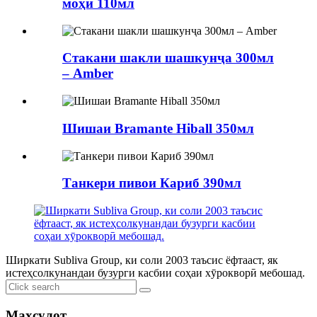
моҳӣ 110мл
Стакани шакли шашкунҷа 300мл
– Amber
Шишаи Bramante Hiball 350мл
Танкери пивои Кариб 390мл
Ширкати Subliva Group, ки соли 2003 таъсис ёфтааст, як
истеҳсолкунандаи бузурги касбии соҳаи хӯрокворӣ мебошад.
Маҳсулот