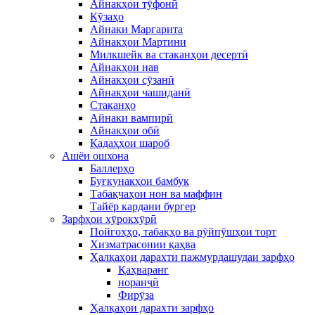
Айнакҳои тӯфонӣ
Кӯзаҳо
Айнаки Маргарита
Айнакҳои Мартини
Милкшейк ва стаканҳои десертӣ
Айнакҳои нав
Айнакҳои сӯзанӣ
Айнакҳои чашиданӣ
Стаканҳо
Айнаки вампирӣ
Айнакҳои обӣ
Қадаҳҳои шароб
Ашёи ошхона
Баллерҳо
Буғкунакҳои бамбук
Табақчаҳои нон ва маффин
Тайёр кардани бургер
Зарфҳои хӯрокхӯрӣ
Пойгоҳҳо, табақҳо ва рӯйпӯшҳои торт
Хизматрасонии қаҳва
Ҳалқаҳои дарахти пажмурдашудаи зарфҳо
Қаҳваранг
норанҷӣ
Фирӯза
Ҳалқаҳои дарахти зарфҳо