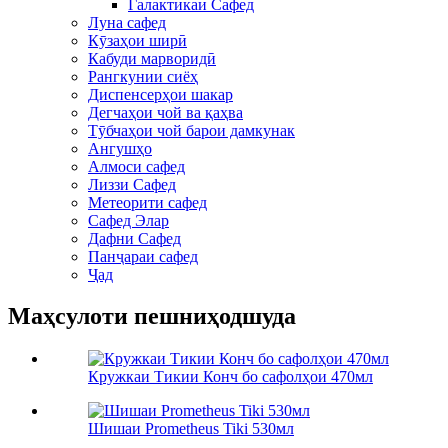
Галактикаи Сафед
Луна сафед
Кӯзаҳои ширӣ
Кабуди марворидӣ
Рангкунии сиёҳ
Диспенсерҳои шакар
Дегчаҳои чой ва қаҳва
Тӯбчаҳои чой барои дамкунак
Ангушҳо
Алмоси сафед
Лиззи Сафед
Метеорити сафед
Сафед Элар
Дафни Сафед
Панҷараи сафед
Ҷад
Маҳсулоти пешниҳодшуда
Кружкаи Тикии Конч бо сафолҳои 470мл
Шишаи Prometheus Tiki 530мл