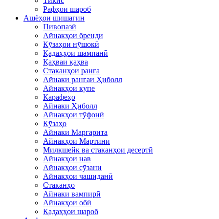
Тикис
Рафҳои шароб
Ашёҳои шишагин
Пивопазӣ
Айнакҳои бренди
Кӯзаҳои нӯшокӣ
Қадаҳҳои шампанӣ
Қаҳваи қаҳва
Стаканҳои ранга
Айнаки рангаи Ҳиболл
Айнакҳои купе
Карафеҳо
Айнаки Ҳиболл
Айнакҳои тӯфонӣ
Кӯзаҳо
Айнаки Маргарита
Айнакҳои Мартини
Милкшейк ва стаканҳои десертӣ
Айнакҳои нав
Айнакҳои сӯзанӣ
Айнакҳои чашиданӣ
Стаканҳо
Айнаки вампирӣ
Айнакҳои обӣ
Қадаҳҳои шароб